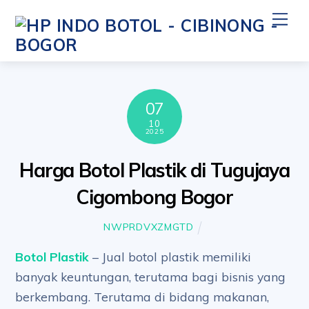
Skip
Me
to
content
07
10
2025
Harga Botol Plastik di Tugujaya
Cigombong Bogor
NWPRDVXZMGTD
Botol Plastik
– Jual botol plastik memiliki
banyak keuntungan, terutama bagi bisnis yang
berkembang. Terutama di bidang makanan,