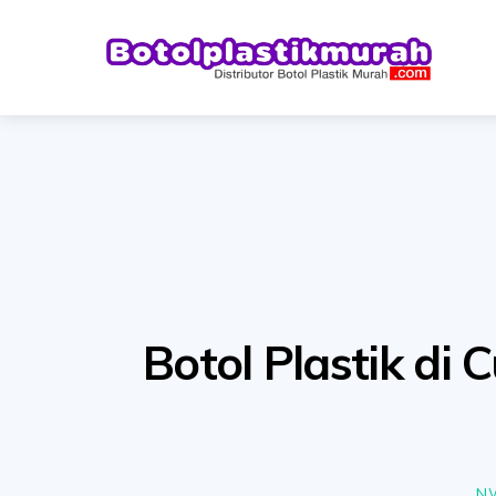
Skip
to
content
Botol Plastik di
N