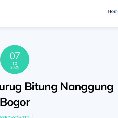
Hom
07
10
2025
 Curug Bitung Nanggung
Bogor
WPRDVXZMGTD