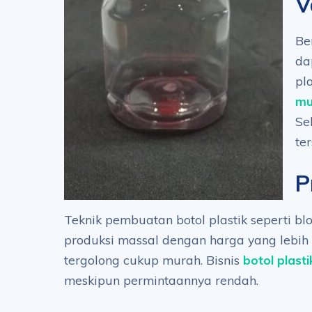
V
Be
da
pl
mu
Se
te
P
Teknik pembuatan botol plastik seperti b
produksi massal dengan harga yang lebih
tergolong cukup murah. Bisnis
botol plasti
meskipun permintaannya rendah.