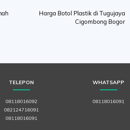
anah
Harga Botol Plastik di Tugujaya
Cigombong Bogor
TELEPON
WHATSAPP
08118016092
08118016091
082124716091
08118016091