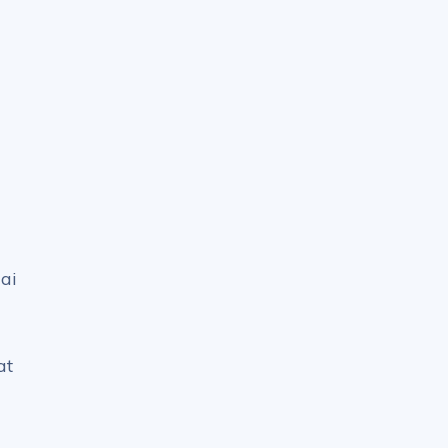
ai
at