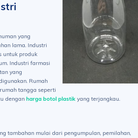
stri
inuman yang
an lama. Industri
s untuk produk
um. Industri farmasi
atan yang
 digunakan. Rumah
 rumah tangga seperti
ntu dengan
harga botol plastik
yang terjangkau.
ang tambahan mulai dari pengumpulan, pemilahan,