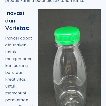
produk karena botol plastik tahan lama.
Inovasi
dan
Varietas:
Inovasi dapat
digunakan
untuk
mengembang
kan barang
baru dan
kreativitas
untuk
memenuhi
permintaan