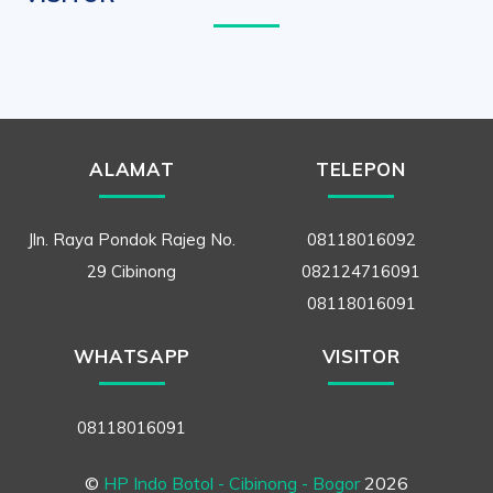
ALAMAT
TELEPON
Jln. Raya Pondok Rajeg No.
08118016092
29 Cibinong
082124716091
08118016091
WHATSAPP
VISITOR
08118016091
©
HP Indo Botol - Cibinong - Bogor
2026