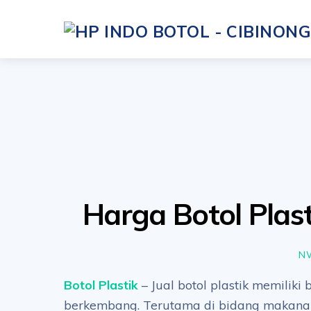
Skip
to
content
Harga Botol Plast
N
Botol Plastik
– Jual botol plastik memiliki
berkembang. Terutama di bidang makana