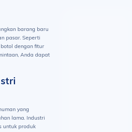
angkan barang baru
n pasar. Seperti
otol dengan fitur
mintaan, Anda dapat
stri
inuman yang
an lama. Industri
s untuk produk