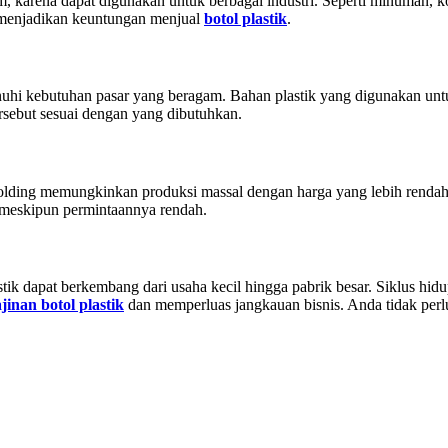
m, karena dapat digunakan untuk berbagai industri. Seperti minuman, ko
 menjadikan keuntungan menjual
botol plastik
.
enuhi kebutuhan pasar yang beragam. Bahan plastik yang digunakan u
rsebut sesuai dengan yang dibutuhkan.
 molding memungkinkan produksi massal dengan harga yang lebih renda
 meskipun permintaannya rendah.
tik dapat berkembang dari usaha kecil hingga pabrik besar. Siklus hidu
jinan botol plastik
dan memperluas jangkauan bisnis. Anda tidak perl