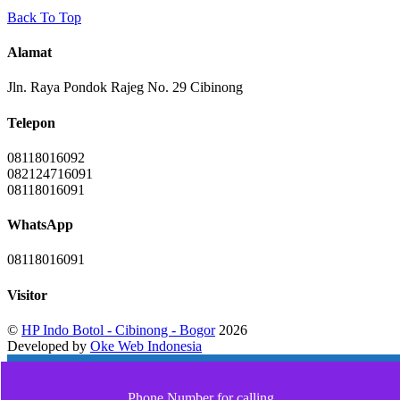
Back To Top
Alamat
Jln. Raya Pondok Rajeg No. 29 Cibinong
Telepon
08118016092
082124716091
08118016091
WhatsApp
08118016091
Visitor
©
HP Indo Botol - Cibinong - Bogor
2026
Developed by
Oke Web Indonesia
Phone Number for calling