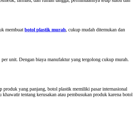
smetik, farmasi, dan rumah tangga, permintaannya tetap stabil dan
ntuk membuat
botol plastik murah
, cukup mudah ditemukan dan
h per unit. Dengan biaya manufaktur yang tergolong cukup murah.
p produk yang panjang, botol plastik memiliki pasar internasional
u khawatir tentang kerusakan atau pembusukan produk karena botol