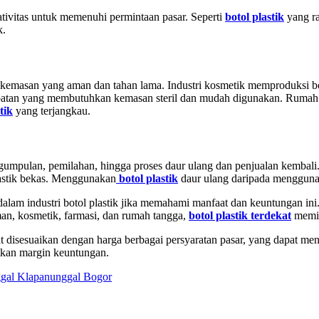
ivitas untuk memenuhi permintaan pasar. Seperti
botol plastik
yang ra
k.
masan yang aman dan tahan lama. Industri kosmetik memproduksi boto
obatan yang membutuhkan kemasan steril dan mudah digunakan. Rumah ta
tik
yang terjangkau.
gumpulan, pemilahan, hingga proses daur ulang dan penjualan kembali.
lastik bekas. Menggunakan
botol plastik
daur ulang daripada mengguna
dalam industri botol plastik jika memahami manfaat dan keuntungan ini
man, kosmetik, farmasi, dan rumah tangga,
botol plastik terdekat
memil
t disesuaikan dengan harga berbagai persyaratan pasar, yang dapat men
tkan margin keuntungan.
ggal Klapanunggal Bogor