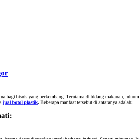
gor
utama bagi bisnis yang berkembang. Terutama di bidang makanan, minu
ha
jual botol plastik
. Beberapa manfaat tersebut di antaranya adalah:
ati
: