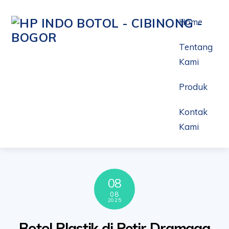
Skip
to
Home
content
Tentang
Kami
Produk
Kontak
Kami
08
08
2025
Botol Plastik di Petir Dramaga