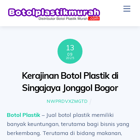
Skip
Me
to
content
13
09
2025
Kerajinan Botol Plastik di
Singajaya Jonggol Bogor
NWPRDVXZMGTD
Botol Plastik
– Jual botol plastik memiliki
banyak keuntungan, terutama bagi bisnis yang
berkembang. Terutama di bidang makanan,