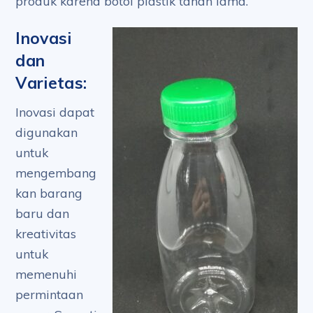
produk karena botol plastik tahan lama.
Inovasi
dan
Varietas:
Inovasi dapat
digunakan
untuk
mengembang
kan barang
baru dan
kreativitas
untuk
memenuhi
permintaan