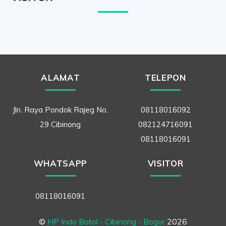
ALAMAT
TELEPON
Jln. Raya Pondok Rajeg No.
08118016092
29 Cibinong
082124716091
08118016091
WHATSAPP
VISITOR
08118016091
©
HP Indo Botol - Cibinong - Bogor
2026