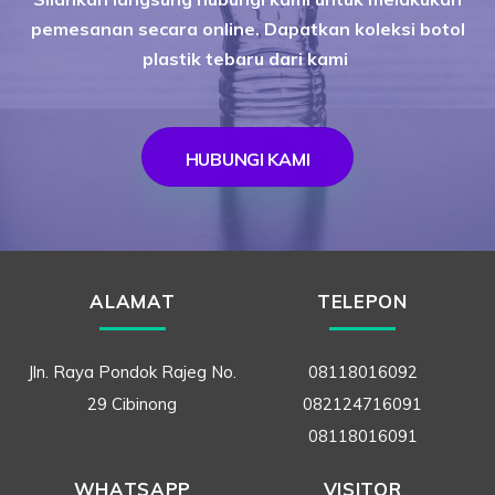
pemesanan secara online. Dapatkan koleksi botol
plastik tebaru dari kami
HUBUNGI KAMI
ALAMAT
TELEPON
Jln. Raya Pondok Rajeg No.
08118016092
29 Cibinong
082124716091
08118016091
WHATSAPP
VISITOR