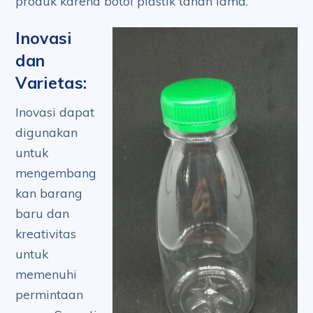
produk karena botol plastik tahan lama.
Inovasi
dan
Varietas:
Inovasi dapat
digunakan
untuk
mengembang
kan barang
baru dan
kreativitas
untuk
memenuhi
permintaan