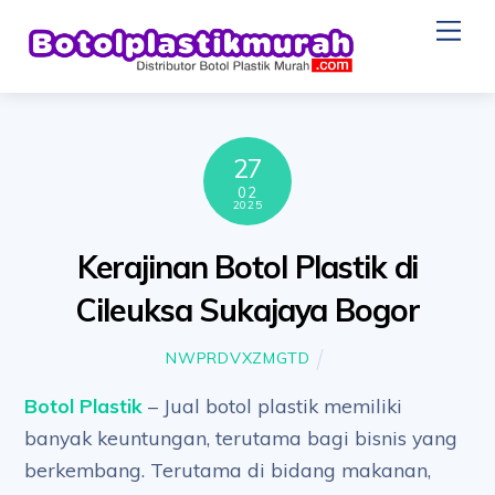
Skip
Me
to
content
27
02
2025
Kerajinan Botol Plastik di
Cileuksa Sukajaya Bogor
NWPRDVXZMGTD
Botol Plastik
– Jual botol plastik memiliki
banyak keuntungan, terutama bagi bisnis yang
berkembang. Terutama di bidang makanan,