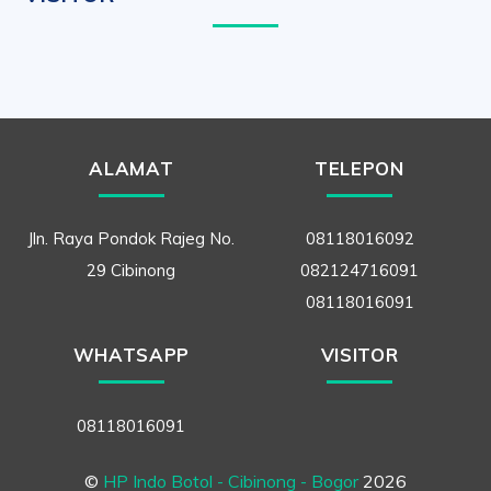
ALAMAT
TELEPON
Jln. Raya Pondok Rajeg No.
08118016092
29 Cibinong
082124716091
08118016091
WHATSAPP
VISITOR
08118016091
©
HP Indo Botol - Cibinong - Bogor
2026