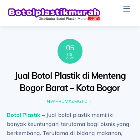
Skip
Me
to
content
05
09
2025
Jual Botol Plastik di Menteng
Bogor Barat – Kota Bogor
NWPRDVXZMGTD
Botol Plastik
– Jual botol plastik memiliki
banyak keuntungan, terutama bagi bisnis yang
berkembang. Terutama di bidang makanan,