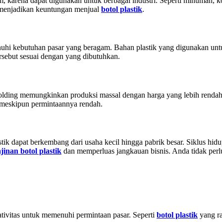
m, karena dapat digunakan untuk berbagai industri. Seperti minuman, ko
 menjadikan keuntungan menjual
botol plastik
.
enuhi kebutuhan pasar yang beragam. Bahan plastik yang digunakan u
rsebut sesuai dengan yang dibutuhkan.
 molding memungkinkan produksi massal dengan harga yang lebih renda
 meskipun permintaannya rendah.
tik dapat berkembang dari usaha kecil hingga pabrik besar. Siklus hidu
jinan botol plastik
dan memperluas jangkauan bisnis. Anda tidak perl
ivitas untuk memenuhi permintaan pasar. Seperti
botol plastik
yang ra