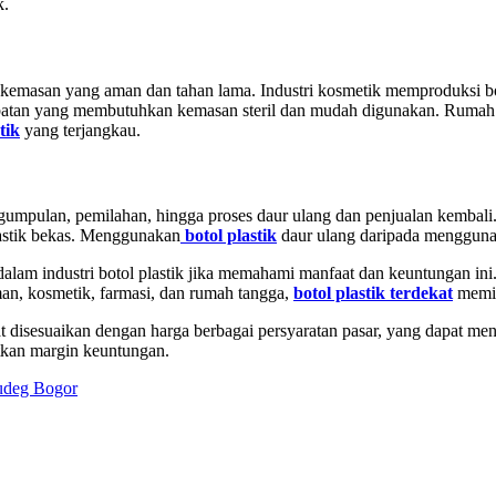
k.
masan yang aman dan tahan lama. Industri kosmetik memproduksi boto
obatan yang membutuhkan kemasan steril dan mudah digunakan. Rumah ta
tik
yang terjangkau.
gumpulan, pemilahan, hingga proses daur ulang dan penjualan kembali.
lastik bekas. Menggunakan
botol plastik
daur ulang daripada mengguna
dalam industri botol plastik jika memahami manfaat dan keuntungan ini
man, kosmetik, farmasi, dan rumah tangga,
botol plastik terdekat
memil
t disesuaikan dengan harga berbagai persyaratan pasar, yang dapat men
tkan margin keuntungan.
gudeg Bogor