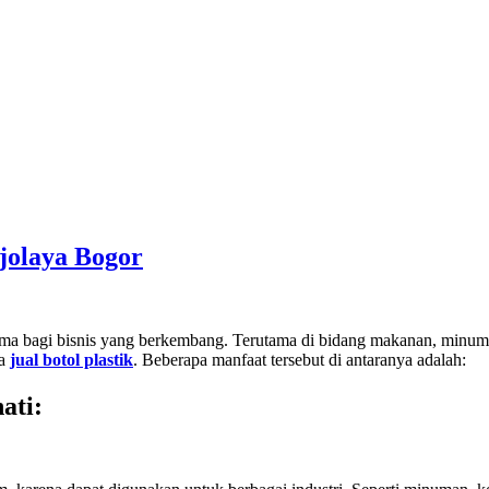
jolaya Bogor
utama bagi bisnis yang berkembang. Terutama di bidang makanan, minu
ha
jual botol plastik
. Beberapa manfaat tersebut di antaranya adalah:
ati
: