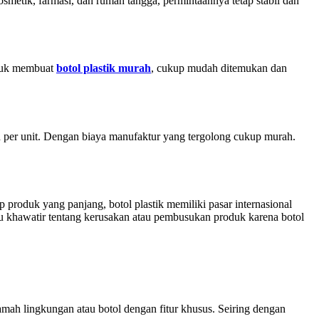
smetik, farmasi, dan rumah tangga, permintaannya tetap stabil dan
ntuk membuat
botol plastik murah
, cukup mudah ditemukan dan
h per unit. Dengan biaya manufaktur yang tergolong cukup murah.
p produk yang panjang, botol plastik memiliki pasar internasional
u khawatir tentang kerusakan atau pembusukan produk karena botol
mah lingkungan atau botol dengan fitur khusus. Seiring dengan