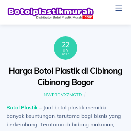
Skip
Me
to
content
22
09
2025
Harga Botol Plastik di Cibinong
Cibinong Bogor
NWPRDVXZMGTD
Botol Plastik
– Jual botol plastik memiliki
banyak keuntungan, terutama bagi bisnis yang
berkembang. Terutama di bidang makanan,