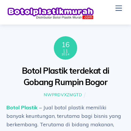
Skip
Me
to
content
16
11
2024
Botol Plastik terdekat di
Gobang Rumpin Bogor
NWPRDVXZMGTD
Botol Plastik
– Jual botol plastik memiliki
banyak keuntungan, terutama bagi bisnis yang
berkembang. Terutama di bidang makanan,