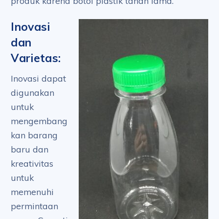
produk karena botol plastik tahan lama.
Inovasi
dan
Varietas:
Inovasi dapat
digunakan
untuk
mengembang
kan barang
baru dan
kreativitas
untuk
memenuhi
permintaan