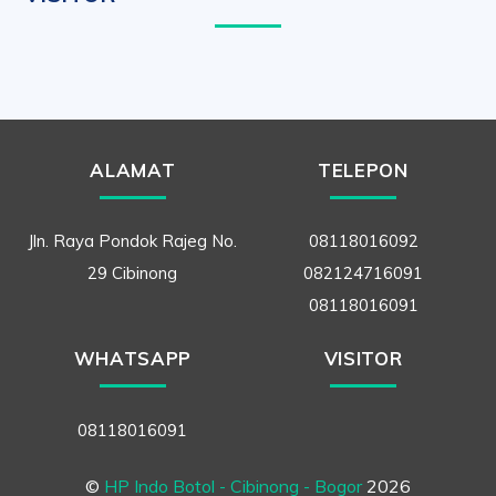
ALAMAT
TELEPON
Jln. Raya Pondok Rajeg No.
08118016092
29 Cibinong
082124716091
08118016091
WHATSAPP
VISITOR
08118016091
©
HP Indo Botol - Cibinong - Bogor
2026