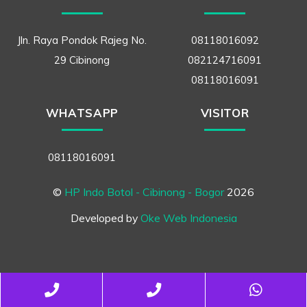
Jln. Raya Pondok Rajeg No.
08118016092
29 Cibinong
082124716091
08118016091
WHATSAPP
VISITOR
08118016091
©
HP Indo Botol - Cibinong - Bogor
2026
Developed by
Oke Web Indonesia
Back
Phone
Telepon
What
To