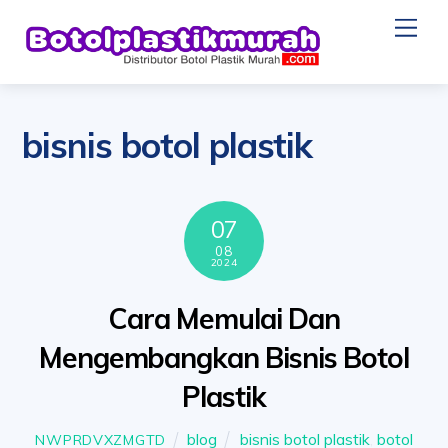
Skip
Me
to
content
bisnis botol plastik
07
08
2024
Cara Memulai Dan
Mengembangkan Bisnis Botol
Plastik
blog
bisnis botol plastik
,
botol
NWPRDVXZMGTD