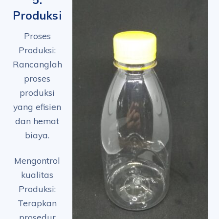
Produksi
Proses
Produksi:
Rancanglah
proses
produksi
yang efisien
dan hemat
biaya.
Mengontrol
kualitas
Produksi:
Terapkan
prosedur