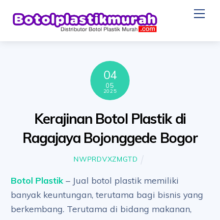
Skip
Me
to
content
04
05
2025
Kerajinan Botol Plastik di
Ragajaya Bojonggede Bogor
NWPRDVXZMGTD
Botol Plastik
– Jual botol plastik memiliki
banyak keuntungan, terutama bagi bisnis yang
berkembang. Terutama di bidang makanan,