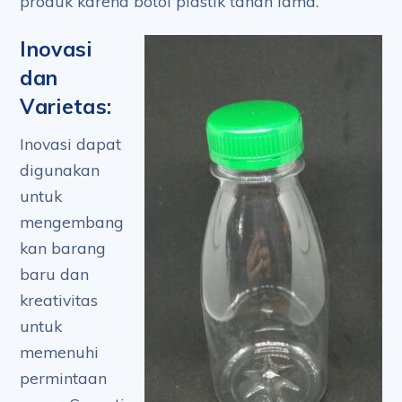
produk karena botol plastik tahan lama.
Inovasi
dan
Varietas:
Inovasi dapat
digunakan
untuk
mengembang
kan barang
baru dan
kreativitas
untuk
memenuhi
permintaan