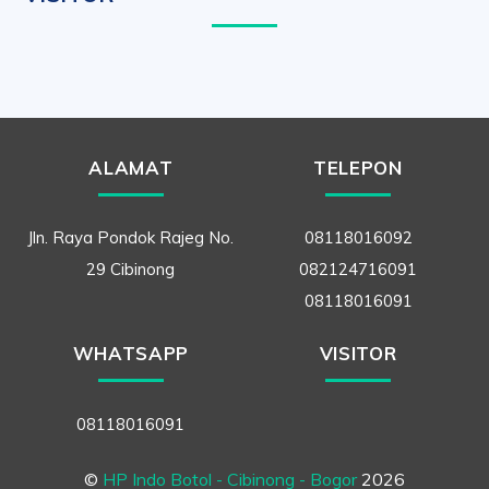
ALAMAT
TELEPON
Jln. Raya Pondok Rajeg No.
08118016092
29 Cibinong
082124716091
08118016091
WHATSAPP
VISITOR
08118016091
©
HP Indo Botol - Cibinong - Bogor
2026