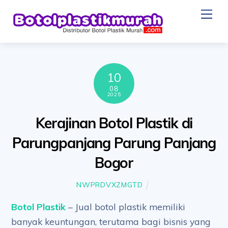
Skip
Me
to
content
10
08
2025
Kerajinan Botol Plastik di
Parungpanjang Parung Panjang
Bogor
NWPRDVXZMGTD
Botol Plastik
– Jual botol plastik memiliki
banyak keuntungan, terutama bagi bisnis yang