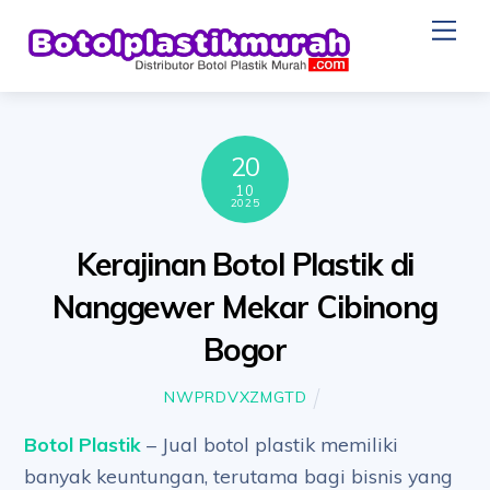
Skip
Me
to
content
20
10
2025
Kerajinan Botol Plastik di
Nanggewer Mekar Cibinong
Bogor
NWPRDVXZMGTD
Botol Plastik
– Jual botol plastik memiliki
banyak keuntungan, terutama bagi bisnis yang