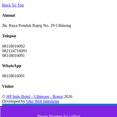
Back To Top
Alamat
Jln. Raya Pondok Rajeg No. 29 Cibinong
Telepon
08118016092
082124716091
08118016091
WhatsApp
08118016091
Visitor
©
HP Indo Botol - Cibinong - Bogor
2026
Developed by
Oke Web Indonesia
Phone Number for calling