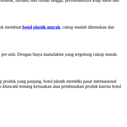
smetik, farmasi, dan rumah tangga, permintaannya tetap stabil dan
ntuk membuat
botol plastik murah
, cukup mudah ditemukan dan
h per unit. Dengan biaya manufaktur yang tergolong cukup murah.
p produk yang panjang, botol plastik memiliki pasar internasional
u khawatir tentang kerusakan atau pembusukan produk karena botol