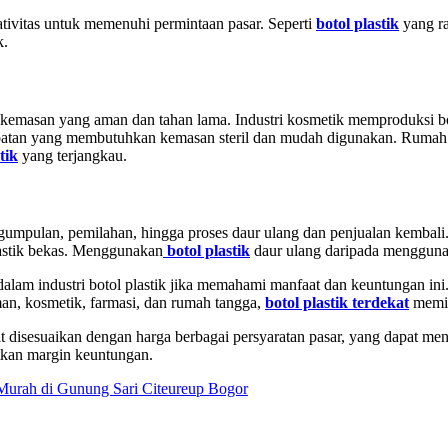
ivitas untuk memenuhi permintaan pasar. Seperti
botol plastik
yang ra
k.
masan yang aman dan tahan lama. Industri kosmetik memproduksi boto
obatan yang membutuhkan kemasan steril dan mudah digunakan. Rumah ta
tik
yang terjangkau.
gumpulan, pemilahan, hingga proses daur ulang dan penjualan kembali.
lastik bekas. Menggunakan
botol plastik
daur ulang daripada mengguna
dalam industri botol plastik jika memahami manfaat dan keuntungan ini
man, kosmetik, farmasi, dan rumah tangga,
botol plastik terdekat
memil
t disesuaikan dengan harga berbagai persyaratan pasar, yang dapat men
tkan margin keuntungan.
 Murah di Gunung Sari Citeureup Bogor