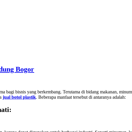
ndung Bogor
utama bagi bisnis yang berkembang. Terutama di bidang makanan, minu
ha
jual botol plastik
. Beberapa manfaat tersebut di antaranya adalah:
ati
: