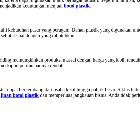
m, karena dapat digunakan untuk berbagai industri. Seperti minuman, ko
 menjadikan keuntungan menjual
botol plastik
.
enuhi kebutuhan pasar yang beragam. Bahan plastik yang digunakan u
rsebut sesuai dengan yang dibutuhkan.
 molding memungkinkan produksi massal dengan harga yang lebih renda
 meskipun permintaannya rendah.
tik dapat berkembang dari usaha kecil hingga pabrik besar. Siklus hidu
jinan botol plastik
dan memperluas jangkauan bisnis. Anda tidak perl