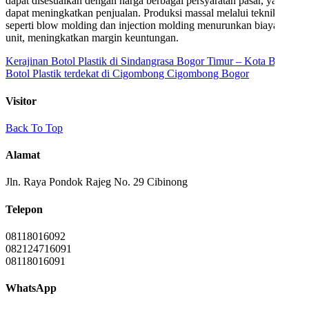
dapat disesuaikan dengan harga berbagai persyaratan pasar, yang
dapat meningkatkan penjualan. Produksi massal melalui teknik
seperti blow molding dan injection molding menurunkan biaya per
unit, meningkatkan margin keuntungan.
Kerajinan Botol Plastik di Sindangrasa Bogor Timur – Kota Bogor
Botol Plastik terdekat di Cigombong Cigombong Bogor
Visitor
Back To Top
Alamat
Jln. Raya Pondok Rajeg No. 29 Cibinong
Telepon
08118016092
082124716091
08118016091
WhatsApp