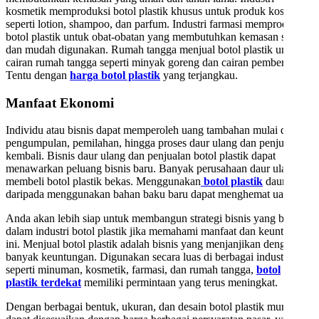
kosmetik memproduksi botol plastik khusus untuk produk kosmetik
seperti lotion, shampoo, dan parfum. Industri farmasi memproduksi
botol plastik untuk obat-obatan yang membutuhkan kemasan steril
dan mudah digunakan. Rumah tangga menjual botol plastik untuk
cairan rumah tangga seperti minyak goreng dan cairan pembersih.
Tentu dengan
harga botol plastik
yang terjangkau.
Manfaat Ekonomi
Individu atau bisnis dapat memperoleh uang tambahan mulai dari
pengumpulan, pemilahan, hingga proses daur ulang dan penjualan
kembali. Bisnis daur ulang dan penjualan botol plastik dapat
menawarkan peluang bisnis baru. Banyak perusahaan daur ulang
membeli botol plastik bekas. Menggunakan
botol plastik
daur ulang
daripada menggunakan bahan baku baru dapat menghemat uang.
Anda akan lebih siap untuk membangun strategi bisnis yang berhasil
dalam industri botol plastik jika memahami manfaat dan keuntungan
ini. Menjual botol plastik adalah bisnis yang menjanjikan dengan
banyak keuntungan. Digunakan secara luas di berbagai industri
seperti minuman, kosmetik, farmasi, dan rumah tangga,
botol
plastik terdekat
memiliki permintaan yang terus meningkat.
Dengan berbagai bentuk, ukuran, dan desain botol plastik murah