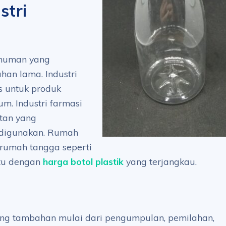
stri
inuman yang
an lama. Industri
s untuk produk
um. Industri farmasi
atan yang
 digunakan. Rumah
 rumah tangga seperti
ntu dengan
harga botol plastik
yang terjangkau.
ang tambahan mulai dari pengumpulan, pemilahan,