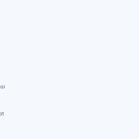
ai
at