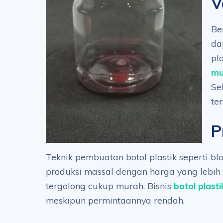
V
Be
da
pl
mu
Se
te
P
Teknik pembuatan botol plastik seperti b
produksi massal dengan harga yang lebih
tergolong cukup murah. Bisnis
botol plasti
meskipun permintaannya rendah.