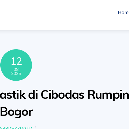
Hom
12
08
2025
lastik di Cibodas Rumpi
Bogor
WPRDVXZMGTD