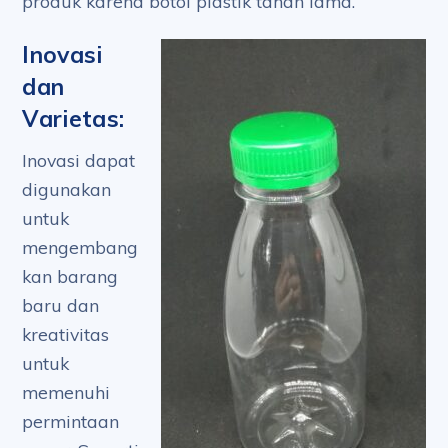
produk karena botol plastik tahan lama.
Inovasi
dan
Varietas:
Inovasi dapat
digunakan
untuk
mengembang
kan barang
baru dan
kreativitas
untuk
memenuhi
permintaan