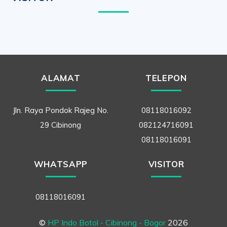
ALAMAT
TELEPON
Jln. Raya Pondok Rajeg No.
08118016092
29 Cibinong
082124716091
08118016091
WHATSAPP
VISITOR
08118016091
©
HP Indo Botol - Cibinong - Bogor
2026