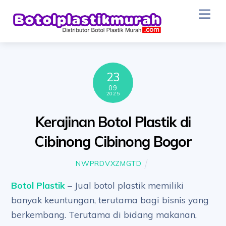
Skip
Me
to
content
23
09
2025
Kerajinan Botol Plastik di
Cibinong Cibinong Bogor
NWPRDVXZMGTD
Botol Plastik
– Jual botol plastik memiliki
banyak keuntungan, terutama bagi bisnis yang
berkembang. Terutama di bidang makanan,