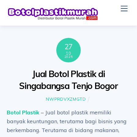
Skip
Me
to
content
27
10
2025
Jual Botol Plastik di
Singabangsa Tenjo Bogor
NWPRDVXZMGTD
Botol Plastik
– Jual botol plastik memiliki
banyak keuntungan, terutama bagi bisnis yang
berkembang. Terutama di bidang makanan,