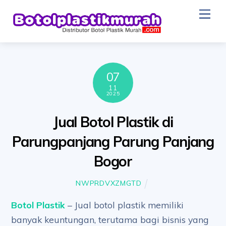
Skip
Me
to
content
07
11
2025
Jual Botol Plastik di
Parungpanjang Parung Panjang
Bogor
NWPRDVXZMGTD
Botol Plastik
– Jual botol plastik memiliki
banyak keuntungan, terutama bagi bisnis yang