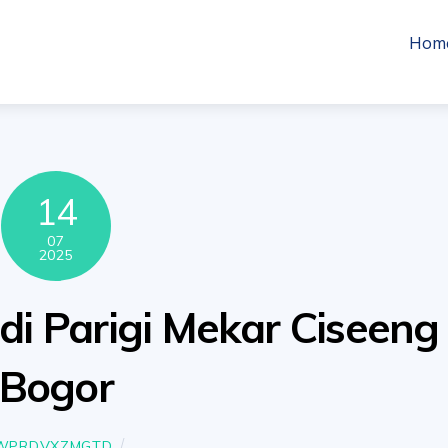
Hom
14
07
2025
k di Parigi Mekar Ciseeng
Bogor
WPRDVXZMGTD