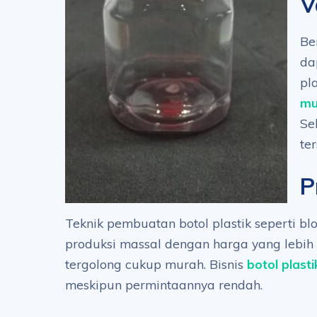
V
Be
da
pl
mu
Se
te
P
Teknik pembuatan botol plastik seperti b
produksi massal dengan harga yang lebih
tergolong cukup murah. Bisnis
botol plasti
meskipun permintaannya rendah.