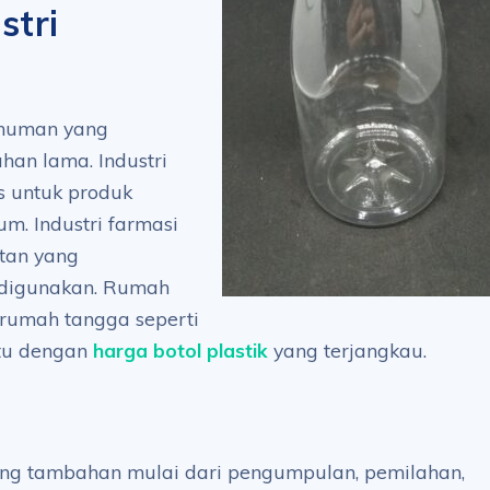
stri
inuman yang
an lama. Industri
s untuk produk
um. Industri farmasi
atan yang
 digunakan. Rumah
 rumah tangga seperti
ntu dengan
harga botol plastik
yang terjangkau.
ang tambahan mulai dari pengumpulan, pemilahan,