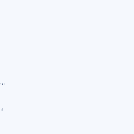
ai
at