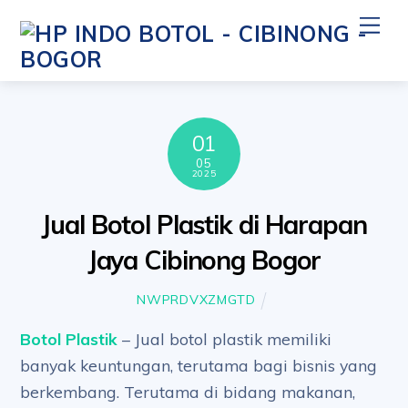
Skip
Me
to
content
01
05
2025
Jual Botol Plastik di Harapan
Jaya Cibinong Bogor
NWPRDVXZMGTD
Botol Plastik
– Jual botol plastik memiliki
banyak keuntungan, terutama bagi bisnis yang
berkembang. Terutama di bidang makanan,