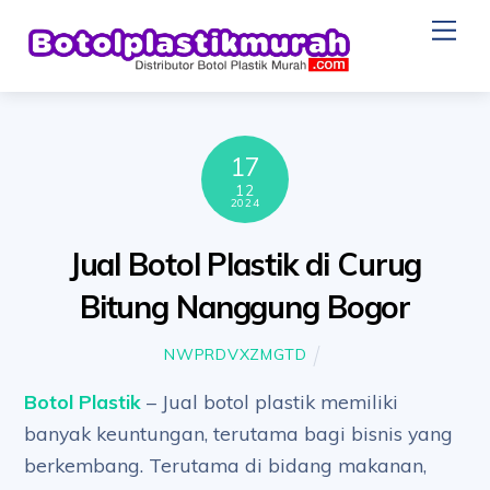
Skip
Me
to
content
17
12
2024
Jual Botol Plastik di Curug
Bitung Nanggung Bogor
NWPRDVXZMGTD
Botol Plastik
– Jual botol plastik memiliki
banyak keuntungan, terutama bagi bisnis yang
berkembang. Terutama di bidang makanan,