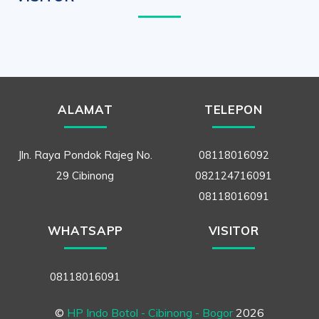
ALAMAT
TELEPON
Jln. Raya Pondok Rajeg No.
08118016092
29 Cibinong
082124716091
08118016091
WHATSAPP
VISITOR
08118016091
©
HP Indo Botol - Cibinong - Bogor
2026