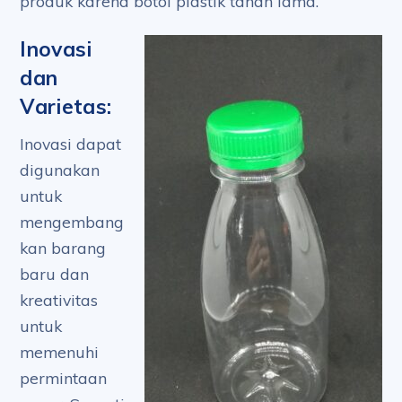
produk karena botol plastik tahan lama.
Inovasi
dan
Varietas:
Inovasi dapat
digunakan
untuk
mengembang
kan barang
baru dan
kreativitas
untuk
memenuhi
permintaan