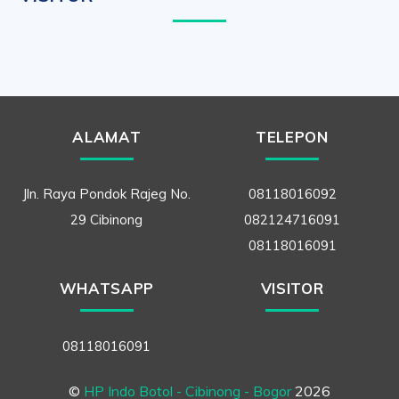
ALAMAT
TELEPON
Jln. Raya Pondok Rajeg No.
08118016092
29 Cibinong
082124716091
08118016091
WHATSAPP
VISITOR
08118016091
©
HP Indo Botol - Cibinong - Bogor
2026