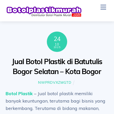
Skip
Me
to
content
24
10
2025
Jual Botol Plastik di Batutulis
Bogor Selatan – Kota Bogor
NWPRDVXZMGTD
Botol Plastik
– Jual botol plastik memiliki
banyak keuntungan, terutama bagi bisnis yang
berkembang. Terutama di bidang makanan,