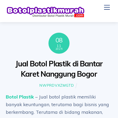
Skip
Me
to
content
08
11
2025
Jual Botol Plastik di Bantar
Karet Nanggung Bogor
NWPRDVXZMGTD
Botol Plastik
– Jual botol plastik memiliki
banyak keuntungan, terutama bagi bisnis yang
berkembang. Terutama di bidang makanan,