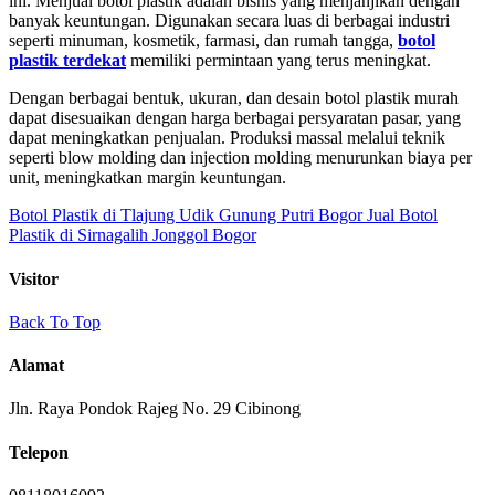
ini. Menjual botol plastik adalah bisnis yang menjanjikan dengan
banyak keuntungan. Digunakan secara luas di berbagai industri
seperti minuman, kosmetik, farmasi, dan rumah tangga,
botol
plastik terdekat
memiliki permintaan yang terus meningkat.
Dengan berbagai bentuk, ukuran, dan desain botol plastik murah
dapat disesuaikan dengan harga berbagai persyaratan pasar, yang
dapat meningkatkan penjualan. Produksi massal melalui teknik
seperti blow molding dan injection molding menurunkan biaya per
unit, meningkatkan margin keuntungan.
Botol Plastik di Tlajung Udik Gunung Putri Bogor
Jual Botol
Plastik di Sirnagalih Jonggol Bogor
Visitor
Back To Top
Alamat
Jln. Raya Pondok Rajeg No. 29 Cibinong
Telepon