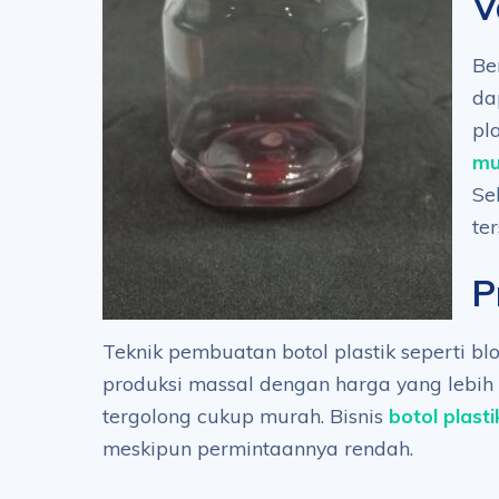
V
Be
da
pl
mu
Se
te
P
Teknik pembuatan botol plastik seperti b
produksi massal dengan harga yang lebih
tergolong cukup murah. Bisnis
botol plasti
meskipun permintaannya rendah.