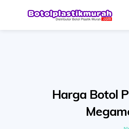
Skip
to
content
Harga Botol P
Megame
N