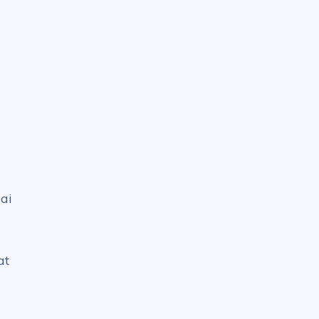
ai
at