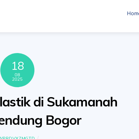
Hom
18
08
2025
lastik di Sukamanah
ndung Bogor
WPRDVXZMGTD