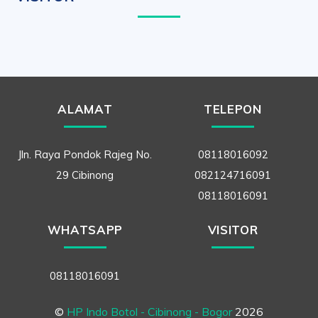
ALAMAT
TELEPON
Jln. Raya Pondok Rajeg No.
08118016092
29 Cibinong
082124716091
08118016091
WHATSAPP
VISITOR
08118016091
©
HP Indo Botol - Cibinong - Bogor
2026