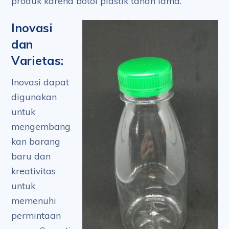
produk karena botol plastik tahan lama.
Inovasi
dan
Varietas:
Inovasi dapat
digunakan
untuk
mengembang
kan barang
baru dan
kreativitas
untuk
memenuhi
permintaan