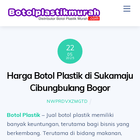
Skip
Me
to
content
22
05
2025
Harga Botol Plastik di Sukamaju
Cibungbulang Bogor
NWPRDVXZMGTD
Botol Plastik
– Jual botol plastik memiliki
banyak keuntungan, terutama bagi bisnis yang
berkembang. Terutama di bidang makanan,