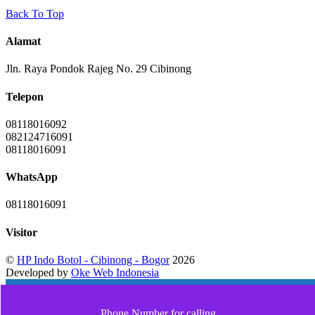
Back To Top
Alamat
Jln. Raya Pondok Rajeg No. 29 Cibinong
Telepon
08118016092
082124716091
08118016091
WhatsApp
08118016091
Visitor
©
HP Indo Botol - Cibinong - Bogor
2026
Developed by
Oke Web Indonesia
Phone Number for calling