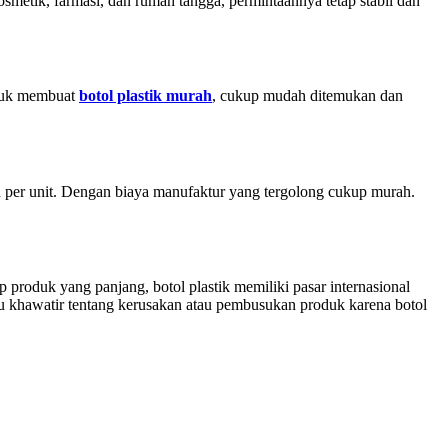
smetik, farmasi, dan rumah tangga, permintaannya tetap stabil dan
ntuk membuat
botol plastik murah
, cukup mudah ditemukan dan
h per unit. Dengan biaya manufaktur yang tergolong cukup murah.
p produk yang panjang, botol plastik memiliki pasar internasional
u khawatir tentang kerusakan atau pembusukan produk karena botol