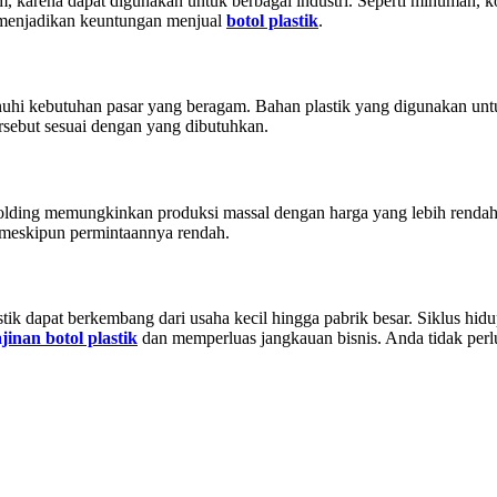
m, karena dapat digunakan untuk berbagai industri. Seperti minuman, ko
 menjadikan keuntungan menjual
botol plastik
.
enuhi kebutuhan pasar yang beragam. Bahan plastik yang digunakan u
rsebut sesuai dengan yang dibutuhkan.
 molding memungkinkan produksi massal dengan harga yang lebih renda
 meskipun permintaannya rendah.
tik dapat berkembang dari usaha kecil hingga pabrik besar. Siklus hidu
jinan botol plastik
dan memperluas jangkauan bisnis. Anda tidak perl