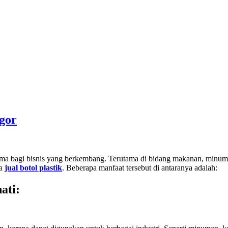
ogor
utama bagi bisnis yang berkembang. Terutama di bidang makanan, minu
ha
jual botol plastik
. Beberapa manfaat tersebut di antaranya adalah:
ati
: