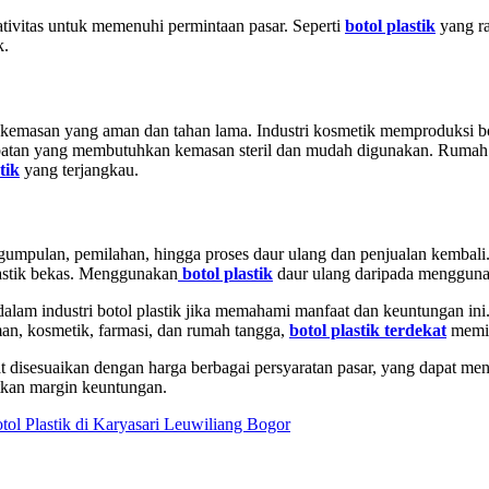
ivitas untuk memenuhi permintaan pasar. Seperti
botol plastik
yang ra
k.
masan yang aman dan tahan lama. Industri kosmetik memproduksi boto
obatan yang membutuhkan kemasan steril dan mudah digunakan. Rumah ta
tik
yang terjangkau.
gumpulan, pemilahan, hingga proses daur ulang dan penjualan kembali.
lastik bekas. Menggunakan
botol plastik
daur ulang daripada mengguna
dalam industri botol plastik jika memahami manfaat dan keuntungan ini
man, kosmetik, farmasi, dan rumah tangga,
botol plastik terdekat
memil
t disesuaikan dengan harga berbagai persyaratan pasar, yang dapat men
tkan margin keuntungan.
tol Plastik di Karyasari Leuwiliang Bogor