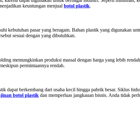
m, karena dapat digunakan untuk berbagai industri. Seperti minuman, ko
 menjadikan keuntungan menjual
botol plastik
.
enuhi kebutuhan pasar yang beragam. Bahan plastik yang digunakan u
rsebut sesuai dengan yang dibutuhkan.
 molding memungkinkan produksi massal dengan harga yang lebih renda
 meskipun permintaannya rendah.
tik dapat berkembang dari usaha kecil hingga pabrik besar. Siklus hidu
jinan botol plastik
dan memperluas jangkauan bisnis. Anda tidak perl