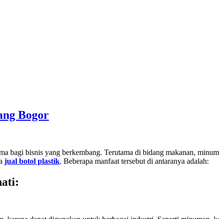
ang Bogor
utama bagi bisnis yang berkembang. Terutama di bidang makanan, minu
ha
jual botol plastik
. Beberapa manfaat tersebut di antaranya adalah:
ati
: