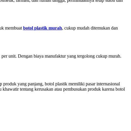
smetik, farmasi, dan rumah tangga, permintaannya tetap stabil dan
ntuk membuat
botol plastik murah
, cukup mudah ditemukan dan
h per unit. Dengan biaya manufaktur yang tergolong cukup murah.
p produk yang panjang, botol plastik memiliki pasar internasional
u khawatir tentang kerusakan atau pembusukan produk karena botol