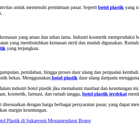
ivitas untuk memenuhi permintaan pasar. Seperti
botol plastik
yang ra
k.
masan yang aman dan tahan lama. Industri kosmetik memproduksi boto
obatan yang membutuhkan kemasan steril dan mudah digunakan. Rumah ta
tik
yang terjangkau.
gumpulan, pemilahan, hingga proses daur ulang dan penjualan kembali.
lastik bekas. Menggunakan
botol plastik
daur ulang daripada mengguna
dalam industri botol plastik jika memahami manfaat dan keuntungan ini
man, kosmetik, farmasi, dan rumah tangga,
botol plastik terdekat
memil
t disesuaikan dengan harga berbagai persyaratan pasar, yang dapat men
tkan margin keuntungan.
tol Plastik di Sukaresmi Megamendung Bogor