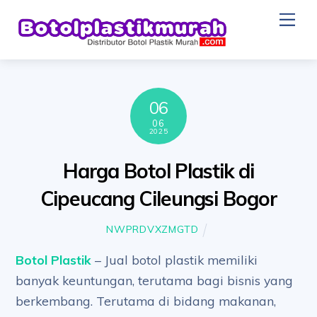
Skip
Me
to
content
06
06
2025
Harga Botol Plastik di
Cipeucang Cileungsi Bogor
NWPRDVXZMGTD
Botol Plastik
– Jual botol plastik memiliki
banyak keuntungan, terutama bagi bisnis yang
berkembang. Terutama di bidang makanan,