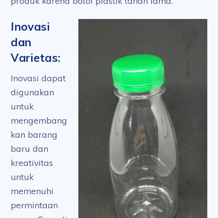
produk karena botol plastik tahan lama.
Inovasi
dan
Varietas:
Inovasi dapat
digunakan
untuk
mengembang
kan barang
baru dan
kreativitas
untuk
memenuhi
permintaan