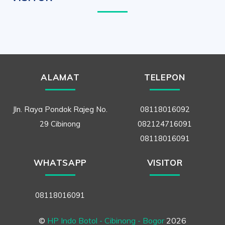
ALAMAT
TELEPON
Jln. Raya Pondok Rajeg No.
08118016092
29 Cibinong
082124716091
08118016091
WHATSAPP
VISITOR
08118016091
©
HP Indo Botol - Cibinong - Bogor
2026