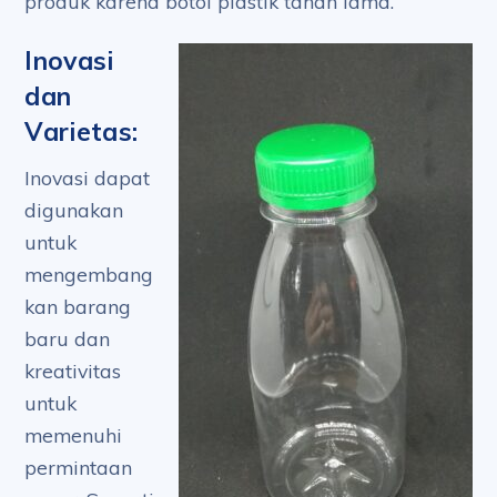
produk karena botol plastik tahan lama.
Inovasi
dan
Varietas:
Inovasi dapat
digunakan
untuk
mengembang
kan barang
baru dan
kreativitas
untuk
memenuhi
permintaan