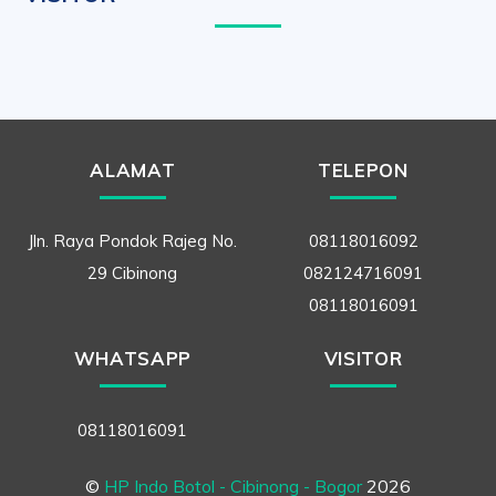
ALAMAT
TELEPON
Jln. Raya Pondok Rajeg No.
08118016092
29 Cibinong
082124716091
08118016091
WHATSAPP
VISITOR
08118016091
©
HP Indo Botol - Cibinong - Bogor
2026