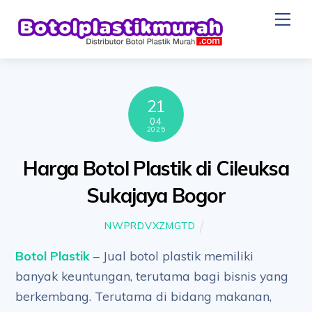
Skip
Me
to
content
21
04
2025
Harga Botol Plastik di Cileuksa
Sukajaya Bogor
NWPRDVXZMGTD
Botol Plastik
– Jual botol plastik memiliki
banyak keuntungan, terutama bagi bisnis yang
berkembang. Terutama di bidang makanan,