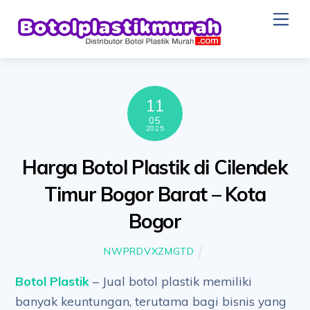
Skip
Me
to
content
11
05
2025
Harga Botol Plastik di Cilendek
Timur Bogor Barat – Kota
Bogor
NWPRDVXZMGTD
Botol Plastik
– Jual botol plastik memiliki
banyak keuntungan, terutama bagi bisnis yang