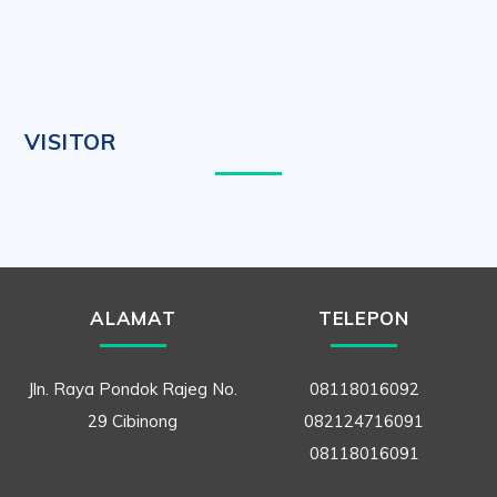
VISITOR
ALAMAT
TELEPON
Jln. Raya Pondok Rajeg No.
08118016092
29 Cibinong
082124716091
08118016091