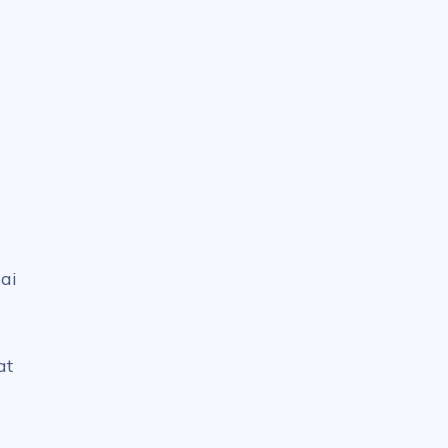
ai
at