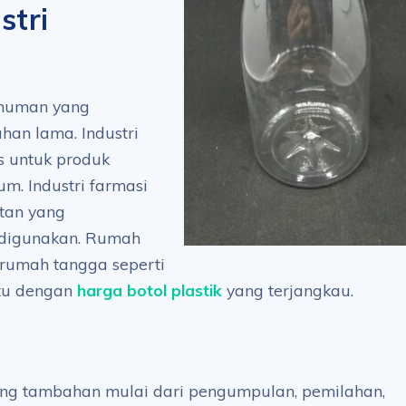
stri
inuman yang
an lama. Industri
s untuk produk
um. Industri farmasi
atan yang
 digunakan. Rumah
 rumah tangga seperti
ntu dengan
harga botol plastik
yang terjangkau.
ang tambahan mulai dari pengumpulan, pemilahan,