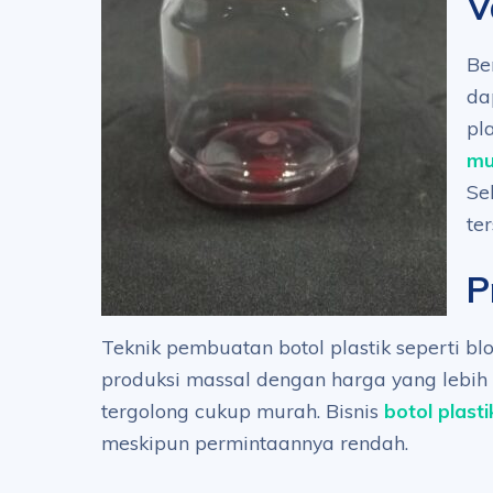
V
Be
da
pl
mu
Se
te
P
Teknik pembuatan botol plastik seperti b
produksi massal dengan harga yang lebih
tergolong cukup murah. Bisnis
botol plasti
meskipun permintaannya rendah.