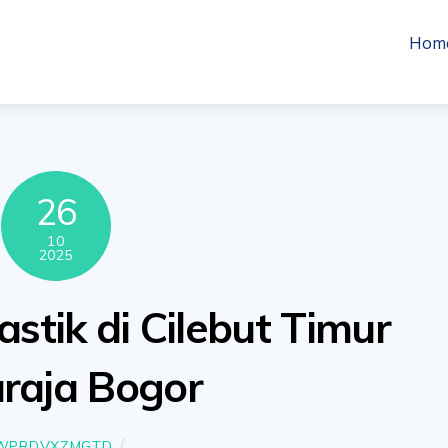
Hom
26
10
2025
astik di Cilebut Timur
raja Bogor
WPRDVXZMGTD