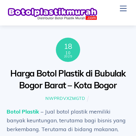
Skip
Me
to
content
18
10
2025
Harga Botol Plastik di Bubulak
Bogor Barat – Kota Bogor
NWPRDVXZMGTD
Botol Plastik
– Jual botol plastik memiliki
banyak keuntungan, terutama bagi bisnis yang
berkembang. Terutama di bidang makanan,