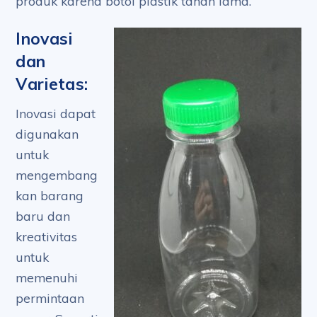
produk karena botol plastik tahan lama.
Inovasi
dan
Varietas:
Inovasi dapat
digunakan
untuk
mengembang
kan barang
baru dan
kreativitas
untuk
memenuhi
permintaan