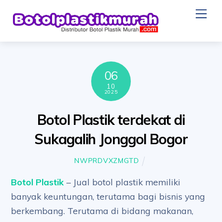
Skip
Me
to
content
06
10
2025
Botol Plastik terdekat di
Sukagalih Jonggol Bogor
NWPRDVXZMGTD
Botol Plastik
– Jual botol plastik memiliki
banyak keuntungan, terutama bagi bisnis yang
berkembang. Terutama di bidang makanan,