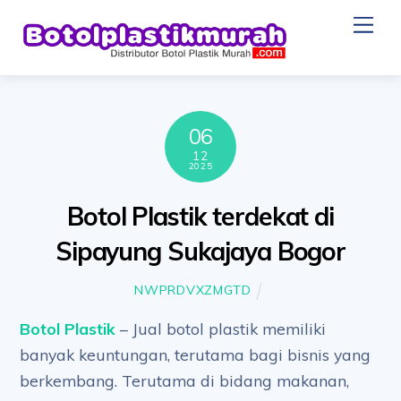
Skip
Me
to
content
06
12
2025
Botol Plastik terdekat di
Sipayung Sukajaya Bogor
NWPRDVXZMGTD
Botol Plastik
– Jual botol plastik memiliki
banyak keuntungan, terutama bagi bisnis yang
berkembang. Terutama di bidang makanan,