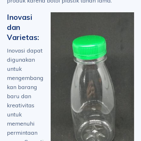
produk karena botol plastik tahan lama.
Inovasi
dan
Varietas:
Inovasi dapat
digunakan
untuk
mengembang
kan barang
baru dan
kreativitas
untuk
memenuhi
permintaan