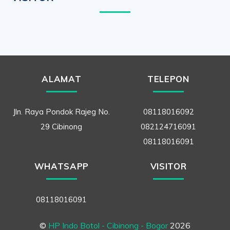
ALAMAT
TELEPON
Jln. Raya Pondok Rajeg No.
08118016092
29 Cibinong
082124716091
08118016091
WHATSAPP
VISITOR
08118016091
©
HP Indo Botol - Cibinong - Bogor
2026