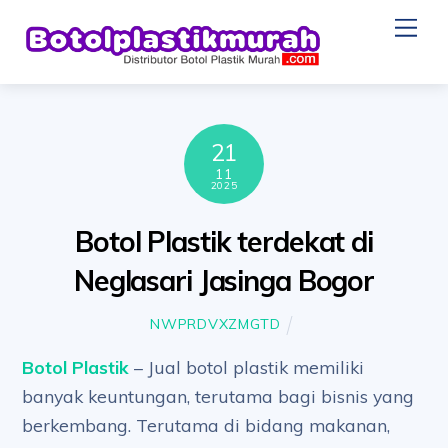
Skip
Me
to
content
21
11
2025
Botol Plastik terdekat di
Neglasari Jasinga Bogor
NWPRDVXZMGTD
Botol Plastik
– Jual botol plastik memiliki
banyak keuntungan, terutama bagi bisnis yang
berkembang. Terutama di bidang makanan,