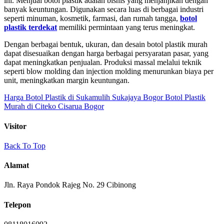
ini. Menjual botol plastik adalah bisnis yang menjanjikan dengan
banyak keuntungan. Digunakan secara luas di berbagai industri
seperti minuman, kosmetik, farmasi, dan rumah tangga,
botol
plastik terdekat
memiliki permintaan yang terus meningkat.
Dengan berbagai bentuk, ukuran, dan desain botol plastik murah
dapat disesuaikan dengan harga berbagai persyaratan pasar, yang
dapat meningkatkan penjualan. Produksi massal melalui teknik
seperti blow molding dan injection molding menurunkan biaya per
unit, meningkatkan margin keuntungan.
Harga Botol Plastik di Sukamulih Sukajaya Bogor
Botol Plastik
Murah di Citeko Cisarua Bogor
Visitor
Back To Top
Alamat
Jln. Raya Pondok Rajeg No. 29 Cibinong
Telepon