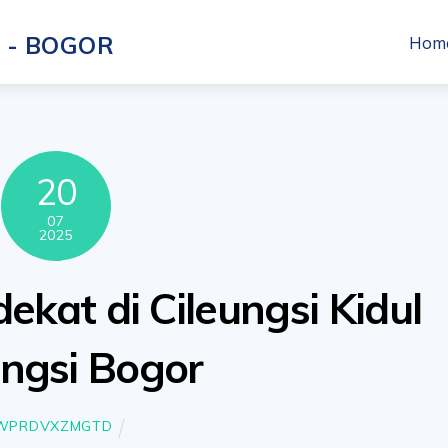
Hom
20
07
2025
dekat di Cileungsi Kidul
ungsi Bogor
WPRDVXZMGTD