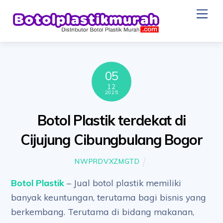
Skip
Me
to
content
05
12
2025
Botol Plastik terdekat di
Cijujung Cibungbulang Bogor
NWPRDVXZMGTD
Botol Plastik
– Jual botol plastik memiliki
banyak keuntungan, terutama bagi bisnis yang
berkembang. Terutama di bidang makanan,