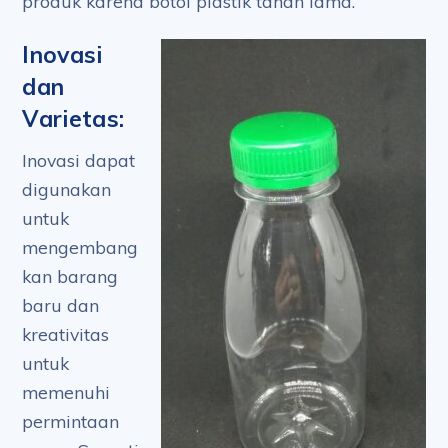
produk karena botol plastik tahan lama.
Inovasi
dan
Varietas:
Inovasi dapat
digunakan
untuk
mengembang
kan barang
baru dan
kreativitas
untuk
memenuhi
permintaan