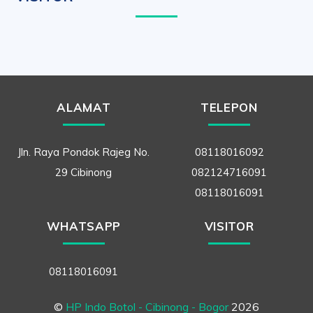
ALAMAT
TELEPON
Jln. Raya Pondok Rajeg No.
08118016092
29 Cibinong
082124716091
08118016091
WHATSAPP
VISITOR
08118016091
©
HP Indo Botol - Cibinong - Bogor
2026