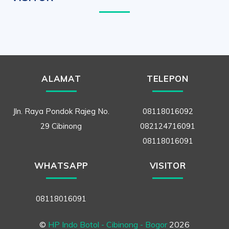
ALAMAT
TELEPON
Jln. Raya Pondok Rajeg No.
08118016092
29 Cibinong
082124716091
08118016091
WHATSAPP
VISITOR
08118016091
©
HP Indo Botol - Cibinong - Bogor
2026