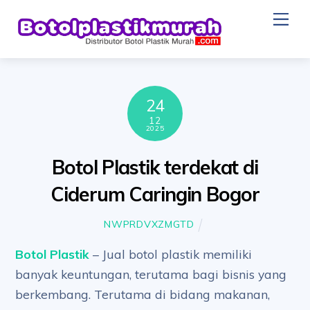
Skip
Me
to
content
24
12
2025
Botol Plastik terdekat di
Ciderum Caringin Bogor
NWPRDVXZMGTD
Botol Plastik
– Jual botol plastik memiliki
banyak keuntungan, terutama bagi bisnis yang
berkembang. Terutama di bidang makanan,