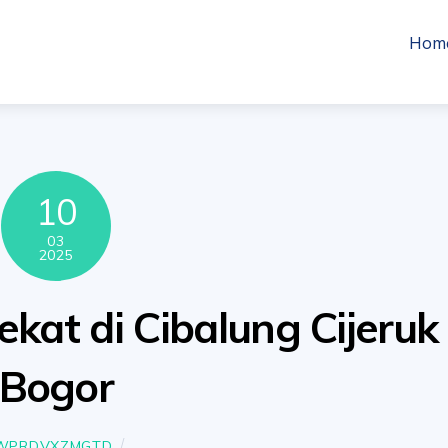
Hom
10
03
2025
dekat di Cibalung Cijeruk
Bogor
WPRDVXZMGTD