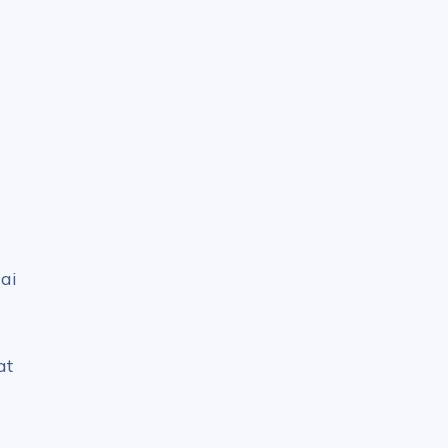
ai
at