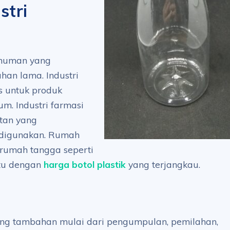
stri
inuman yang
an lama. Industri
s untuk produk
um. Industri farmasi
atan yang
 digunakan. Rumah
 rumah tangga seperti
ntu dengan
harga botol plastik
yang terjangkau.
ang tambahan mulai dari pengumpulan, pemilahan,