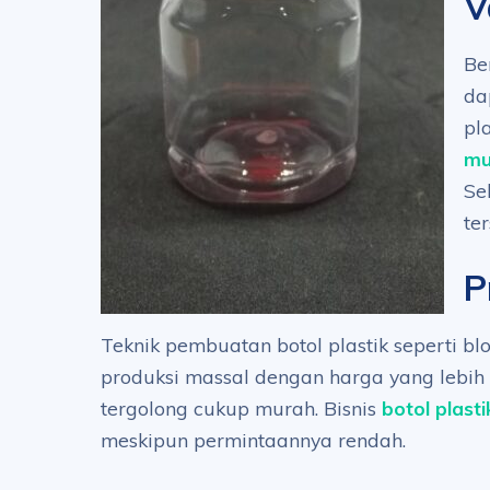
V
Be
da
pl
mu
Se
te
P
Teknik pembuatan botol plastik seperti b
produksi massal dengan harga yang lebih
tergolong cukup murah. Bisnis
botol plasti
meskipun permintaannya rendah.