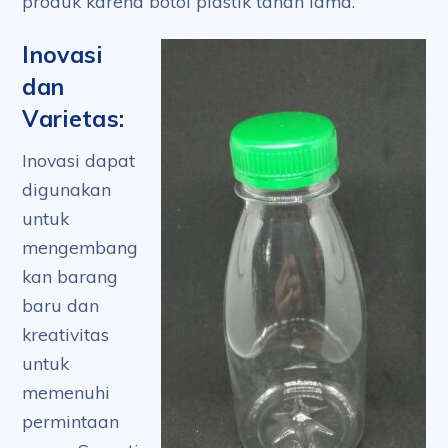
produk karena botol plastik tahan lama.
Inovasi
dan
Varietas:
Inovasi dapat
digunakan
untuk
mengembang
kan barang
baru dan
kreativitas
untuk
memenuhi
permintaan