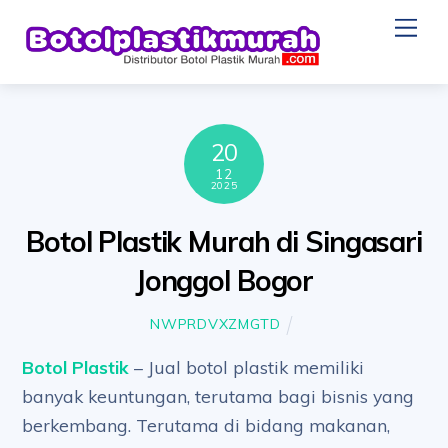
Skip
Me
to
content
20
12
2025
Botol Plastik Murah di Singasari
Jonggol Bogor
NWPRDVXZMGTD
Botol Plastik
– Jual botol plastik memiliki
banyak keuntungan, terutama bagi bisnis yang
berkembang. Terutama di bidang makanan,