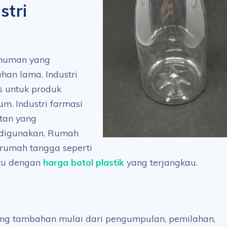
stri
inuman yang
an lama. Industri
s untuk produk
um. Industri farmasi
atan yang
 digunakan. Rumah
 rumah tangga seperti
ntu dengan
harga botol plastik
yang terjangkau.
ang tambahan mulai dari pengumpulan, pemilahan,