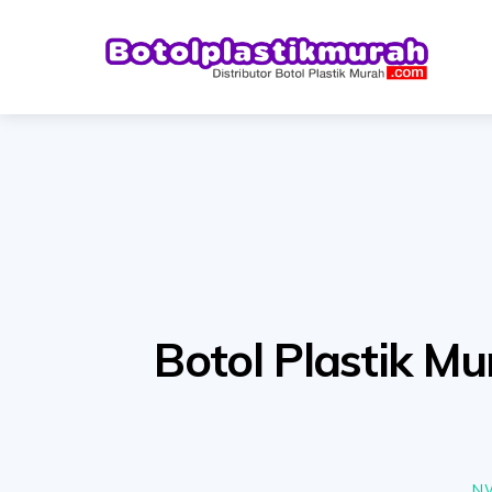
Skip
to
content
Botol Plastik Mu
N