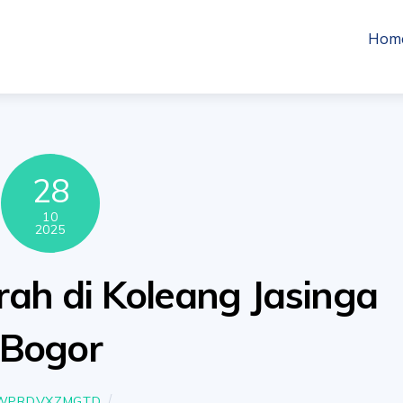
Hom
28
10
2025
rah di Koleang Jasinga
Bogor
WPRDVXZMGTD