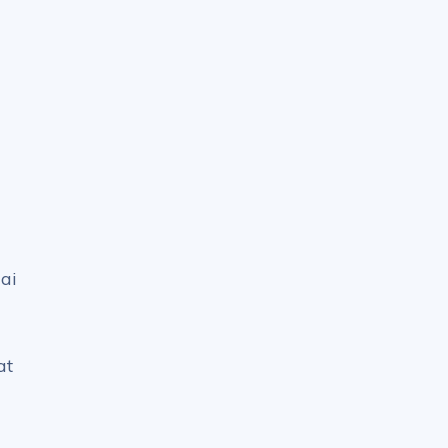
ai
at