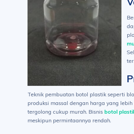
V
Be
da
pl
mu
Se
te
P
Teknik pembuatan botol plastik seperti b
produksi massal dengan harga yang lebih
tergolong cukup murah. Bisnis
botol plasti
meskipun permintaannya rendah.