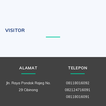
VISITOR
ALAMAT
TELEPON
Jln. Raya Pondok Rajeg No.
08118016092
29 Cibinong
082124716091
08118016091