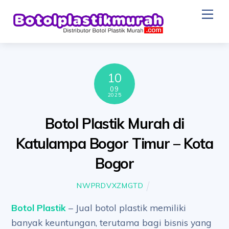
Skip
Me
to
content
10
09
2025
Botol Plastik Murah di
Katulampa Bogor Timur – Kota
Bogor
NWPRDVXZMGTD
Botol Plastik
– Jual botol plastik memiliki
banyak keuntungan, terutama bagi bisnis yang