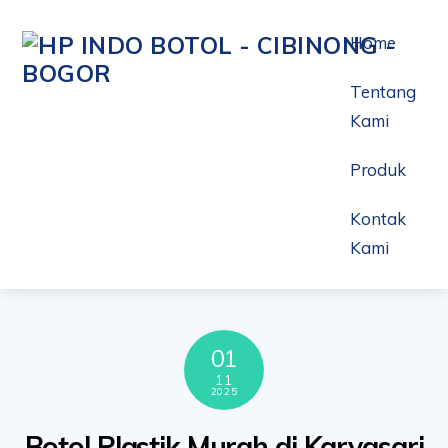
Skip
to
Home
content
Tentang
Kami
Produk
Kontak
Kami
01
11
2025
Botol Plastik Murah di Karyasari